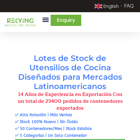
FAQ
English
▼
Enquiry
By Categories
By Cream & Extra
Liquidate Stock
Lotes de Stock de
Utensilios de Cocina
Diseñados para Mercados
Latinoamericanos
14 Años de Experiencia en Exportación Con
un total de 23400 pedidos de contenedores
exportados
✅
Alta Rotación | Más Ventas
✅
Stock 100% Nuevo | Sin Óxido
✅ 50 Contenedores/Mes | Stock Estable
✅
5 Categorías | Un Solo Contenedor